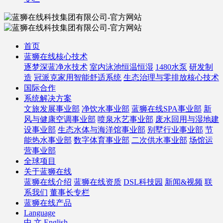
首页
蓝狮在线核心技术
逐梦深蓝净水技术
室内泳池恒温恒湿
1480水泵
研发制
造
冠派克家用智能舒适系统
生态治理与零排放核心技术
国际合作
系统解决方案
文旅发展事业部
净饮水事业部
蓝狮在线SPA事业部
新
风与健康空调事业部
喷泉水艺事业部
废水回用与湿地建
设事业部
生态水体与海洋馆事业部
别墅行业事业部
节
能热水事业部
数字体育事业部
二次供水事业部
场馆运
营事业部
全球项目
关于蓝狮在线
蓝狮在线介绍
蓝狮在线资质
DSL科技园
新闻&视频
联
系我们
董事长专栏
蓝狮在线产品
Language
中 文
English