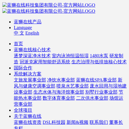
蓝狮在线产品
Language
中 文
English
首页
蓝狮在线核心技术
逐梦深蓝净水技术
室内泳池恒温恒湿
1480水泵
研发制
造
冠派克家用智能舒适系统
生态治理与低排放核心技术
国际合作
系统解决方案
文旅发展事业部
净饮水事业部
蓝狮在线SPA事业部
新
风与健康空调事业部
喷泉水艺事业部
废水回用与湿地建
设事业部
生态水体与海洋馆事业部
别墅行业事业部
节
能热水事业部
数字体育事业部
二次供水事业部
场馆运
营事业部
全球项目
关于蓝狮在线
蓝狮在线资质
DSL科技园
新闻&视频
联系我们
董事长
专栏