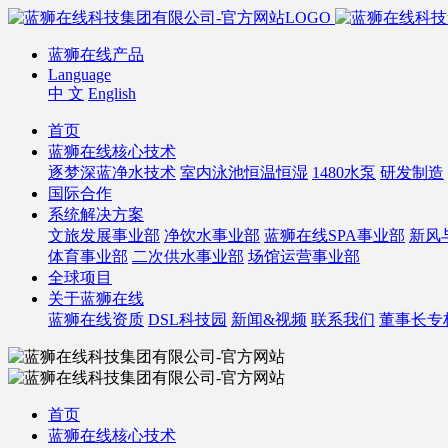
蓝狮在线产品
Language
中 文
English
首页
蓝狮在线核心技术
逐梦深蓝净水技术
室内泳池恒温恒湿
1480水泵
研发制造
国际合作
系统解决方案
文旅发展事业部
净饮水事业部
蓝狮在线SPA事业部
新风
体育事业部
二次供水事业部
场馆运营事业部
全球项目
关于蓝狮在线
蓝狮在线资质
DSL科技园
新闻&视频
联系我们
董事长专
首页
蓝狮在线核心技术