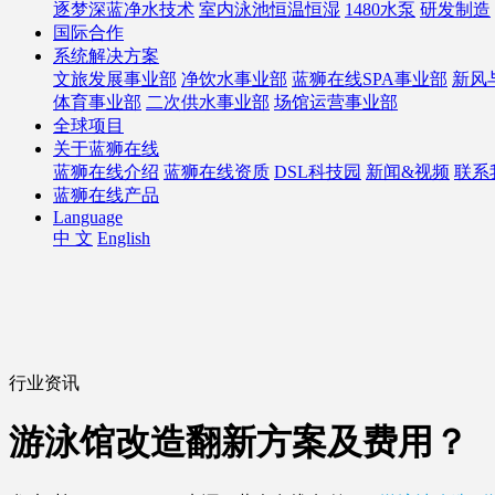
逐梦深蓝净水技术
室内泳池恒温恒湿
1480水泵
研发制造
国际合作
系统解决方案
文旅发展事业部
净饮水事业部
蓝狮在线SPA事业部
新风
体育事业部
二次供水事业部
场馆运营事业部
全球项目
关于蓝狮在线
蓝狮在线介绍
蓝狮在线资质
DSL科技园
新闻&视频
联系
蓝狮在线产品
Language
中 文
English
行业资讯
游泳馆改造翻新方案及费用？