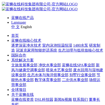
蓝狮在线产品
Language
中 文
English
首页
蓝狮在线核心技术
逐梦深蓝净水技术
室内泳池恒温恒湿
1480水泵
研发制
造
冠派克家用智能舒适系统
生态治理与低排放核心技术
国际合作
系统解决方案
文旅发展事业部
净饮水事业部
蓝狮在线SPA事业部
新
风与健康空调事业部
喷泉水艺事业部
废水回用与湿地建
设事业部
生态水体与海洋馆事业部
别墅行业事业部
节
能热水事业部
数字体育事业部
二次供水事业部
场馆运
营事业部
全球项目
关于蓝狮在线
蓝狮在线资质
DSL科技园
新闻&视频
联系我们
董事长
专栏