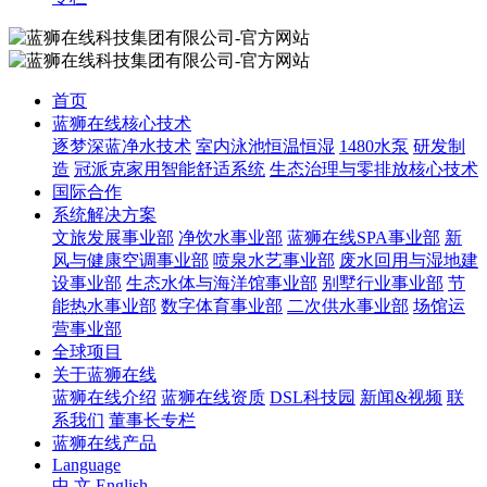
首页
蓝狮在线核心技术
逐梦深蓝净水技术
室内泳池恒温恒湿
1480水泵
研发制
造
冠派克家用智能舒适系统
生态治理与零排放核心技术
国际合作
系统解决方案
文旅发展事业部
净饮水事业部
蓝狮在线SPA事业部
新
风与健康空调事业部
喷泉水艺事业部
废水回用与湿地建
设事业部
生态水体与海洋馆事业部
别墅行业事业部
节
能热水事业部
数字体育事业部
二次供水事业部
场馆运
营事业部
全球项目
关于蓝狮在线
蓝狮在线介绍
蓝狮在线资质
DSL科技园
新闻&视频
联
系我们
董事长专栏
蓝狮在线产品
Language
中 文
English