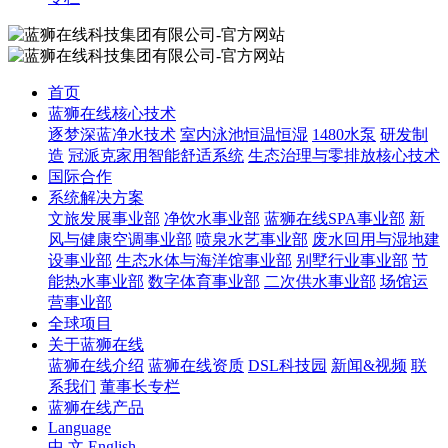
首页
蓝狮在线核心技术
逐梦深蓝净水技术
室内泳池恒温恒湿
1480水泵
研发制
造
冠派克家用智能舒适系统
生态治理与零排放核心技术
国际合作
系统解决方案
文旅发展事业部
净饮水事业部
蓝狮在线SPA事业部
新
风与健康空调事业部
喷泉水艺事业部
废水回用与湿地建
设事业部
生态水体与海洋馆事业部
别墅行业事业部
节
能热水事业部
数字体育事业部
二次供水事业部
场馆运
营事业部
全球项目
关于蓝狮在线
蓝狮在线介绍
蓝狮在线资质
DSL科技园
新闻&视频
联
系我们
董事长专栏
蓝狮在线产品
Language
中 文
English