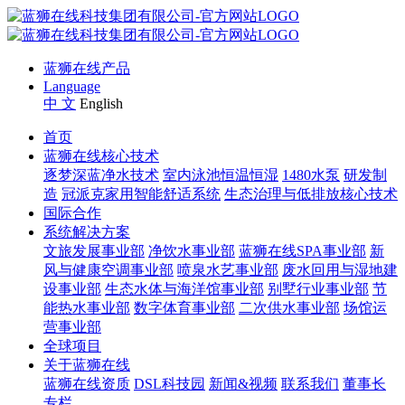
蓝狮在线产品
Language
中 文
English
首页
蓝狮在线核心技术
逐梦深蓝净水技术
室内泳池恒温恒湿
1480水泵
研发制
造
冠派克家用智能舒适系统
生态治理与低排放核心技术
国际合作
系统解决方案
文旅发展事业部
净饮水事业部
蓝狮在线SPA事业部
新
风与健康空调事业部
喷泉水艺事业部
废水回用与湿地建
设事业部
生态水体与海洋馆事业部
别墅行业事业部
节
能热水事业部
数字体育事业部
二次供水事业部
场馆运
营事业部
全球项目
关于蓝狮在线
蓝狮在线资质
DSL科技园
新闻&视频
联系我们
董事长
专栏