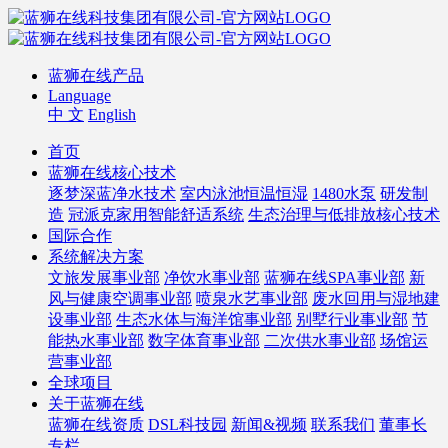
蓝狮在线产品
Language
中 文
English
首页
蓝狮在线核心技术
逐梦深蓝净水技术
室内泳池恒温恒湿
1480水泵
研发制
造
冠派克家用智能舒适系统
生态治理与低排放核心技术
国际合作
系统解决方案
文旅发展事业部
净饮水事业部
蓝狮在线SPA事业部
新
风与健康空调事业部
喷泉水艺事业部
废水回用与湿地建
设事业部
生态水体与海洋馆事业部
别墅行业事业部
节
能热水事业部
数字体育事业部
二次供水事业部
场馆运
营事业部
全球项目
关于蓝狮在线
蓝狮在线资质
DSL科技园
新闻&视频
联系我们
董事长
专栏