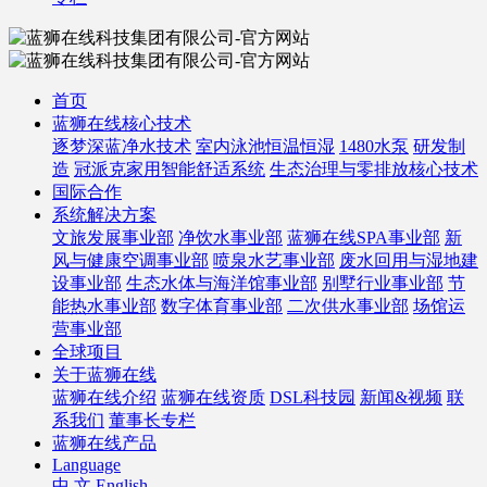
首页
蓝狮在线核心技术
逐梦深蓝净水技术
室内泳池恒温恒湿
1480水泵
研发制
造
冠派克家用智能舒适系统
生态治理与零排放核心技术
国际合作
系统解决方案
文旅发展事业部
净饮水事业部
蓝狮在线SPA事业部
新
风与健康空调事业部
喷泉水艺事业部
废水回用与湿地建
设事业部
生态水体与海洋馆事业部
别墅行业事业部
节
能热水事业部
数字体育事业部
二次供水事业部
场馆运
营事业部
全球项目
关于蓝狮在线
蓝狮在线介绍
蓝狮在线资质
DSL科技园
新闻&视频
联
系我们
董事长专栏
蓝狮在线产品
Language
中 文
English