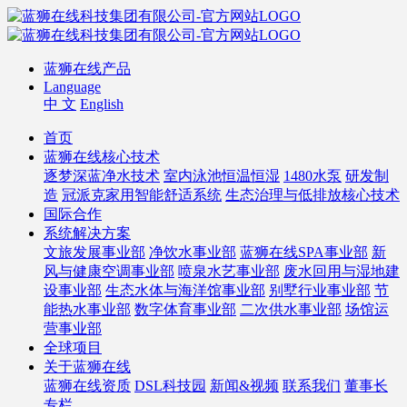
蓝狮在线产品
Language
中 文
English
首页
蓝狮在线核心技术
逐梦深蓝净水技术
室内泳池恒温恒湿
1480水泵
研发制
造
冠派克家用智能舒适系统
生态治理与低排放核心技术
国际合作
系统解决方案
文旅发展事业部
净饮水事业部
蓝狮在线SPA事业部
新
风与健康空调事业部
喷泉水艺事业部
废水回用与湿地建
设事业部
生态水体与海洋馆事业部
别墅行业事业部
节
能热水事业部
数字体育事业部
二次供水事业部
场馆运
营事业部
全球项目
关于蓝狮在线
蓝狮在线资质
DSL科技园
新闻&视频
联系我们
董事长
专栏