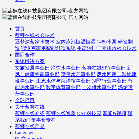
首页
蓝狮在线核心技术
逐梦深蓝净水技术
室内泳池恒温恒湿
1480水泵
研发制
造
冠派克家用智能舒适系统
生态治理与零排放核心技术
国际合作
系统解决方案
文旅发展事业部
净饮水事业部
蓝狮在线SPA事业部
新
风与健康空调事业部
喷泉水艺事业部
废水回用与湿地建
设事业部
生态水体与海洋馆事业部
别墅行业事业部
节
能热水事业部
数字体育事业部
二次供水事业部
场馆运
营事业部
全球项目
关于蓝狮在线
蓝狮在线介绍
蓝狮在线资质
DSL科技园
新闻&视频
联
系我们
董事长专栏
蓝狮在线产品
Language
中 文
English