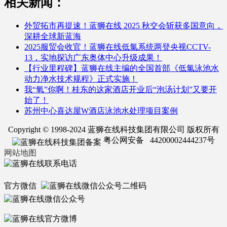
相关新闻：
外贸拓市再提速！蓝狮在线 2025 秋交会斩获多国意向，
深耕全球新蓝海
2025服贸会收官！蓝狮在线低氯系统两登央视CCTV-
13，实地探访广东奥体中心升级成果！
【行业里程碑】蓝狮在线主编的全国首部《低氯泳池水
动力净水技术规程》正式实施！
我“氧”你啊！桂东的这家酒店开业后“泡汤计划”又要开
始了！
苏州中心喜达屋W酒店泳池水处理项目案例
Copyright © 1998-2024 蓝狮在线科技集团有限公司 版权所有
粤公网安备 44200002444237号
网站地图
官方微信