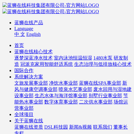
蓝狮在线产品
Language
中 文
English
首页
蓝狮在线核心技术
逐梦深蓝净水技术
室内泳池恒温恒湿
1480水泵
研发制
造
冠派克家用智能舒适系统
生态治理与低排放核心技术
国际合作
系统解决方案
文旅发展事业部
净饮水事业部
蓝狮在线SPA事业部
新
风与健康空调事业部
喷泉水艺事业部
废水回用与湿地建
设事业部
生态水体与海洋馆事业部
别墅行业事业部
节
能热水事业部
数字体育事业部
二次供水事业部
场馆运
营事业部
全球项目
关于蓝狮在线
蓝狮在线资质
DSL科技园
新闻&视频
联系我们
董事长
专栏