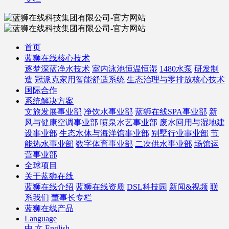
首页
蓝狮在线核心技术
逐梦深蓝净水技术
室内泳池恒温恒湿
1480水泵
研发制
造
冠派克家用智能舒适系统
生态治理与零排放核心技术
国际合作
系统解决方案
文旅发展事业部
净饮水事业部
蓝狮在线SPA事业部
新
风与健康空调事业部
喷泉水艺事业部
废水回用与湿地建
设事业部
生态水体与海洋馆事业部
别墅行业事业部
节
能热水事业部
数字体育事业部
二次供水事业部
场馆运
营事业部
全球项目
关于蓝狮在线
蓝狮在线介绍
蓝狮在线资质
DSL科技园
新闻&视频
联
系我们
董事长专栏
蓝狮在线产品
Language
中 文
English