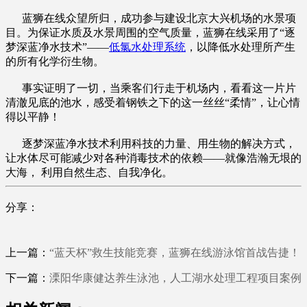
蓝狮在线众望所归，成功参与建设北京大兴机场的水景项
目。为保证水质及水景周围的空气质量，蓝狮在线采用了“逐
梦深蓝净水技术”——
低氯水处理系统
，以降低水处理所产生
的所有化学衍生物。
事实证明了一切，当乘客们行走于机场内，看看这一片片
清澈见底的池水，感受着钢铁之下的这一丝丝“柔情”，让心情
得以平静！
逐梦深蓝净水技术利用科技的力量、用生物的解决方式，
让水体尽可能减少对各种消毒技术的依赖——就像浩瀚无垠的
大海， 利用自然生态、自我净化。
分享：
上一篇：
“蓝天杯”救生技能竞赛，蓝狮在线游泳馆首战告捷！
下一篇：
溧阳华康健达养生泳池，人工湖水处理工程项目案例