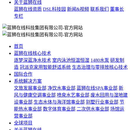
关于蓝狮在线
蓝狮在线资质
DSL科技园
新闻&视频
联系我们
董事长
专栏
首页
蓝狮在线核心技术
逐梦深蓝净水技术
室内泳池恒温恒湿
1480水泵
研发制
造
冠派克家用智能舒适系统
生态治理与零排放核心技术
国际合作
系统解决方案
文旅发展事业部
净饮水事业部
蓝狮在线SPA事业部
新
风与健康空调事业部
喷泉水艺事业部
废水回用与湿地建
设事业部
生态水体与海洋馆事业部
别墅行业事业部
节
能热水事业部
数字体育事业部
二次供水事业部
场馆运
营事业部
全球项目
关于蓝狮在线