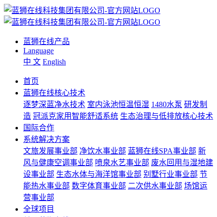
蓝狮在线产品
Language
中 文
English
首页
蓝狮在线核心技术
逐梦深蓝净水技术
室内泳池恒温恒湿
1480水泵
研发制
造
冠派克家用智能舒适系统
生态治理与低排放核心技术
国际合作
系统解决方案
文旅发展事业部
净饮水事业部
蓝狮在线SPA事业部
新
风与健康空调事业部
喷泉水艺事业部
废水回用与湿地建
设事业部
生态水体与海洋馆事业部
别墅行业事业部
节
能热水事业部
数字体育事业部
二次供水事业部
场馆运
营事业部
全球项目