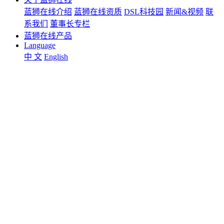
蓝狮在线介绍
蓝狮在线资质
DSL科技园
新闻&视频
联
系我们
董事长专栏
蓝狮在线产品
Language
中 文
English
空气源热泵
游泳池空调
水泵
新风空调
直饮水
水处理设备
机加工产品
中污水处理设备
泳池设备