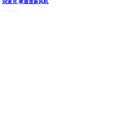
冠派克 单通道新风机
价格面议
森薇反渗透净水器 壁挂式
价格面议
蓝狮在线
全国服务热线: 400-666-4646
全国售后电话: 0760-85595096
售后邮箱: se@kswhbkj.com
中山基地: 广东省中山市翠享新区和清路16号蓝狮在线科
技园