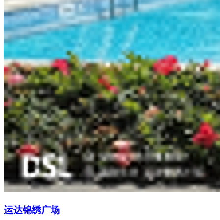
运达锦绣广场