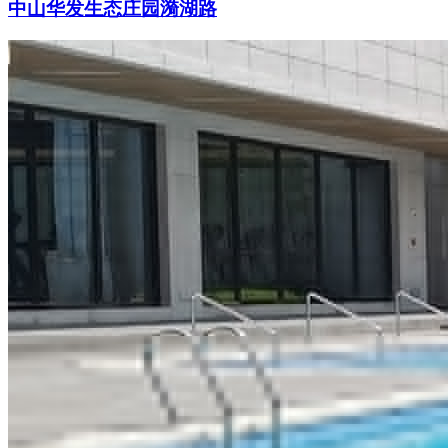
中山华发生态庄园漪湖路