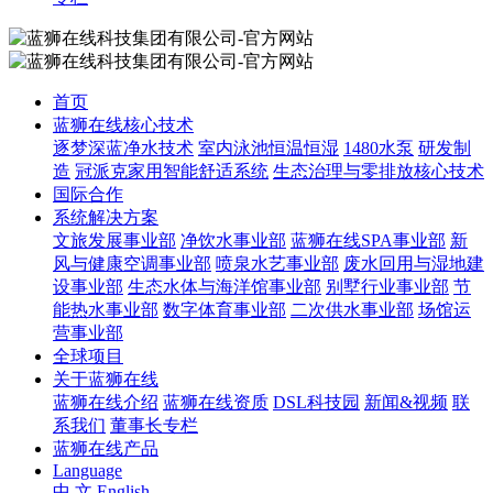
首页
蓝狮在线核心技术
逐梦深蓝净水技术
室内泳池恒温恒湿
1480水泵
研发制
造
冠派克家用智能舒适系统
生态治理与零排放核心技术
国际合作
系统解决方案
文旅发展事业部
净饮水事业部
蓝狮在线SPA事业部
新
风与健康空调事业部
喷泉水艺事业部
废水回用与湿地建
设事业部
生态水体与海洋馆事业部
别墅行业事业部
节
能热水事业部
数字体育事业部
二次供水事业部
场馆运
营事业部
全球项目
关于蓝狮在线
蓝狮在线介绍
蓝狮在线资质
DSL科技园
新闻&视频
联
系我们
董事长专栏
蓝狮在线产品
Language
中 文
English