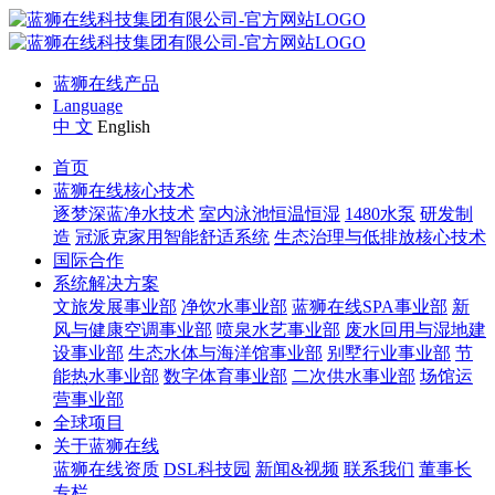
蓝狮在线产品
Language
中 文
English
首页
蓝狮在线核心技术
逐梦深蓝净水技术
室内泳池恒温恒湿
1480水泵
研发制
造
冠派克家用智能舒适系统
生态治理与低排放核心技术
国际合作
系统解决方案
文旅发展事业部
净饮水事业部
蓝狮在线SPA事业部
新
风与健康空调事业部
喷泉水艺事业部
废水回用与湿地建
设事业部
生态水体与海洋馆事业部
别墅行业事业部
节
能热水事业部
数字体育事业部
二次供水事业部
场馆运
营事业部
全球项目
关于蓝狮在线
蓝狮在线资质
DSL科技园
新闻&视频
联系我们
董事长
专栏