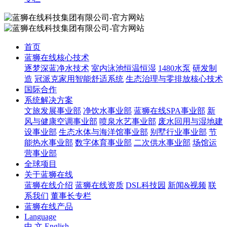
首页
蓝狮在线核心技术
逐梦深蓝净水技术
室内泳池恒温恒湿
1480水泵
研发制
造
冠派克家用智能舒适系统
生态治理与零排放核心技术
国际合作
系统解决方案
文旅发展事业部
净饮水事业部
蓝狮在线SPA事业部
新
风与健康空调事业部
喷泉水艺事业部
废水回用与湿地建
设事业部
生态水体与海洋馆事业部
别墅行业事业部
节
能热水事业部
数字体育事业部
二次供水事业部
场馆运
营事业部
全球项目
关于蓝狮在线
蓝狮在线介绍
蓝狮在线资质
DSL科技园
新闻&视频
联
系我们
董事长专栏
蓝狮在线产品
Language
中 文
English