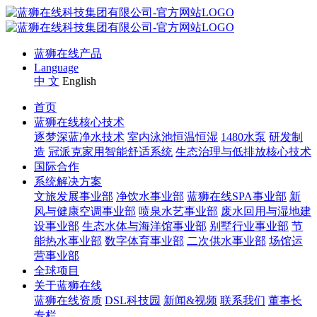
蓝狮在线产品
Language
中 文
English
首页
蓝狮在线核心技术
逐梦深蓝净水技术
室内泳池恒温恒湿
1480水泵
研发制
造
冠派克家用智能舒适系统
生态治理与低排放核心技术
国际合作
系统解决方案
文旅发展事业部
净饮水事业部
蓝狮在线SPA事业部
新
风与健康空调事业部
喷泉水艺事业部
废水回用与湿地建
设事业部
生态水体与海洋馆事业部
别墅行业事业部
节
能热水事业部
数字体育事业部
二次供水事业部
场馆运
营事业部
全球项目
关于蓝狮在线
蓝狮在线资质
DSL科技园
新闻&视频
联系我们
董事长
专栏