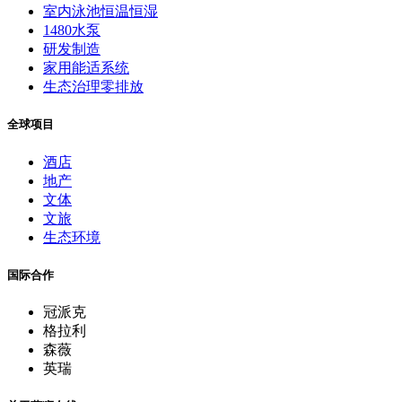
逐梦深蓝争水技术
室内泳池恒温恒湿
1480水泵
研发制造
家用能适系统
生态治理零排放
全球项目
酒店
地产
文体
文旅
生态环境
国际合作
冠派克
格拉利
森薇
英瑞