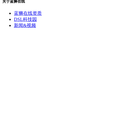
关于蓝狮在线
蓝狮在线资质
DSL科技园
新闻&视频
联系我们
董事长专栏
蓝狮在线产品网站
Copyright © 1998-2024 蓝狮在线科技集团有限公司 版权所有
粤公网安备 44200002444237号
网站地图
官方微信