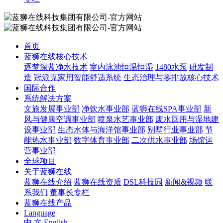
首页
蓝狮在线核心技术
逐梦深蓝净水技术
室内泳池恒温恒湿
1480水泵
研发制
造
冠派克家用智能舒适系统
生态治理与零排放核心技术
国际合作
系统解决方案
文旅发展事业部
净饮水事业部
蓝狮在线SPA事业部
新
风与健康空调事业部
喷泉水艺事业部
废水回用与湿地建
设事业部
生态水体与海洋馆事业部
别墅行业事业部
节
能热水事业部
数字体育事业部
二次供水事业部
场馆运
营事业部
全球项目
关于蓝狮在线
蓝狮在线介绍
蓝狮在线资质
DSL科技园
新闻&视频
联
系我们
董事长专栏
蓝狮在线产品
Language
中 文
English