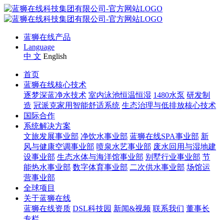
蓝狮在线产品
Language
中 文
English
首页
蓝狮在线核心技术
逐梦深蓝净水技术
室内泳池恒温恒湿
1480水泵
研发制
造
冠派克家用智能舒适系统
生态治理与低排放核心技术
国际合作
系统解决方案
文旅发展事业部
净饮水事业部
蓝狮在线SPA事业部
新
风与健康空调事业部
喷泉水艺事业部
废水回用与湿地建
设事业部
生态水体与海洋馆事业部
别墅行业事业部
节
能热水事业部
数字体育事业部
二次供水事业部
场馆运
营事业部
全球项目
关于蓝狮在线
蓝狮在线资质
DSL科技园
新闻&视频
联系我们
董事长
专栏