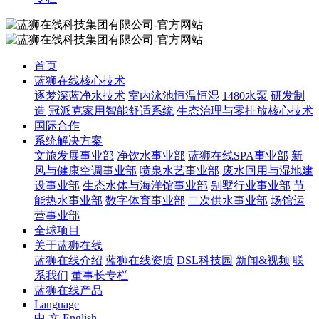
首页
蓝狮在线核心技术
逐梦深蓝净水技术
室内泳池恒温恒湿
1480水泵
研发制
造
冠派克家用智能舒适系统
生态治理与零排放核心技术
国际合作
系统解决方案
文旅发展事业部
净饮水事业部
蓝狮在线SPA事业部
新
风与健康空调事业部
喷泉水艺事业部
废水回用与湿地建
设事业部
生态水体与海洋馆事业部
别墅行业事业部
节
能热水事业部
数字体育事业部
二次供水事业部
场馆运
营事业部
全球项目
关于蓝狮在线
蓝狮在线介绍
蓝狮在线资质
DSL科技园
新闻&视频
联
系我们
董事长专栏
蓝狮在线产品
Language
中 文
English