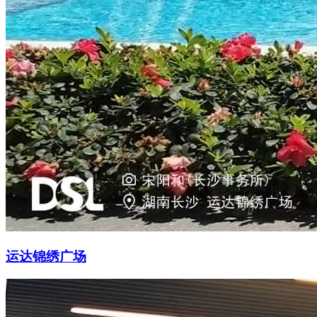
运达锦绣广场