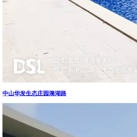
中山华发生态庄园漪湖路