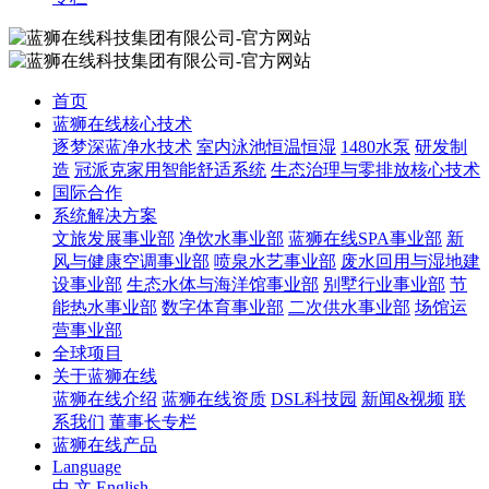
首页
蓝狮在线核心技术
逐梦深蓝净水技术
室内泳池恒温恒湿
1480水泵
研发制
造
冠派克家用智能舒适系统
生态治理与零排放核心技术
国际合作
系统解决方案
文旅发展事业部
净饮水事业部
蓝狮在线SPA事业部
新
风与健康空调事业部
喷泉水艺事业部
废水回用与湿地建
设事业部
生态水体与海洋馆事业部
别墅行业事业部
节
能热水事业部
数字体育事业部
二次供水事业部
场馆运
营事业部
全球项目
关于蓝狮在线
蓝狮在线介绍
蓝狮在线资质
DSL科技园
新闻&视频
联
系我们
董事长专栏
蓝狮在线产品
Language
中 文
English