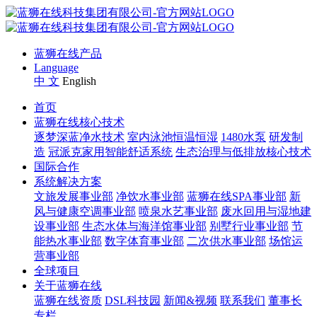
蓝狮在线产品
Language
中 文
English
首页
蓝狮在线核心技术
逐梦深蓝净水技术
室内泳池恒温恒湿
1480水泵
研发制
造
冠派克家用智能舒适系统
生态治理与低排放核心技术
国际合作
系统解决方案
文旅发展事业部
净饮水事业部
蓝狮在线SPA事业部
新
风与健康空调事业部
喷泉水艺事业部
废水回用与湿地建
设事业部
生态水体与海洋馆事业部
别墅行业事业部
节
能热水事业部
数字体育事业部
二次供水事业部
场馆运
营事业部
全球项目
关于蓝狮在线
蓝狮在线资质
DSL科技园
新闻&视频
联系我们
董事长
专栏