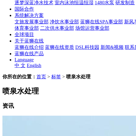
逐梦深蓝净水技术
室内泳池恒温恒湿
1480水泵
研发制造
国际合作
系统解决方案
文旅发展事业部
净饮水事业部
蓝狮在线SPA事业部
新风
体育事业部
二次供水事业部
场馆运营事业部
全球项目
关于蓝狮在线
蓝狮在线介绍
蓝狮在线资质
DSL科技园
新闻&视频
联系
蓝狮在线产品
Language
中 文
English
你所在的位置：
首页
>
标签
>
喷泉水处理
喷泉水处理
资讯