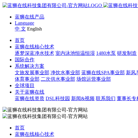
蓝狮在线产品
Language
中 文
English
首页
蓝狮在线核心技术
逐梦深蓝净水技术
室内泳池恒温恒湿
1480水泵
研发制造
国际合作
系统解决方案
文旅发展事业部
净饮水事业部
蓝狮在线SPA事业部
新风
体育事业部
二次供水事业部
场馆运营事业部
全球项目
关于蓝狮在线
蓝狮在线资质
DSL科技园
新闻&视频
联系我们
董事长专
首页
蓝狮在线核心技术