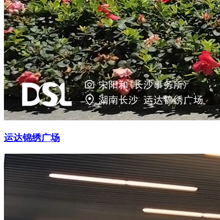
运达锦绣广场