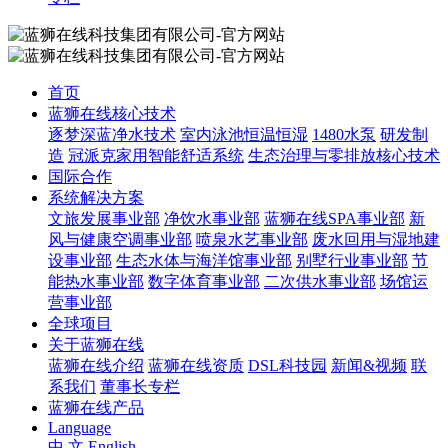
首页
蓝狮在线核心技术
逐梦深蓝净水技术
室内泳池恒温恒湿
1480水泵
研发制
造
冠派克家用智能舒适系统
生态治理与零排放核心技术
国际合作
系统解决方案
文旅发展事业部
净饮水事业部
蓝狮在线SPA事业部
新
风与健康空调事业部
喷泉水艺事业部
废水回用与湿地建
设事业部
生态水体与海洋馆事业部
别墅行业事业部
节
能热水事业部
数字体育事业部
二次供水事业部
场馆运
营事业部
全球项目
关于蓝狮在线
蓝狮在线介绍
蓝狮在线资质
DSL科技园
新闻&视频
联
系我们
董事长专栏
蓝狮在线产品
Language
中 文
English