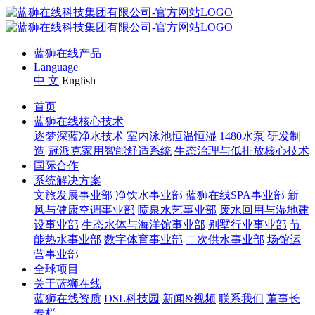
蓝狮在线产品
Language
中 文
English
首页
蓝狮在线核心技术
逐梦深蓝净水技术
室内泳池恒温恒湿
1480水泵
研发制
造
冠派克家用智能舒适系统
生态治理与低排放核心技术
国际合作
系统解决方案
文旅发展事业部
净饮水事业部
蓝狮在线SPA事业部
新
风与健康空调事业部
喷泉水艺事业部
废水回用与湿地建
设事业部
生态水体与海洋馆事业部
别墅行业事业部
节
能热水事业部
数字体育事业部
二次供水事业部
场馆运
营事业部
全球项目
关于蓝狮在线
蓝狮在线资质
DSL科技园
新闻&视频
联系我们
董事长
专栏