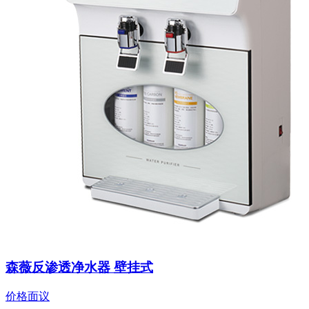
森薇反渗透净水器 壁挂式
价格面议