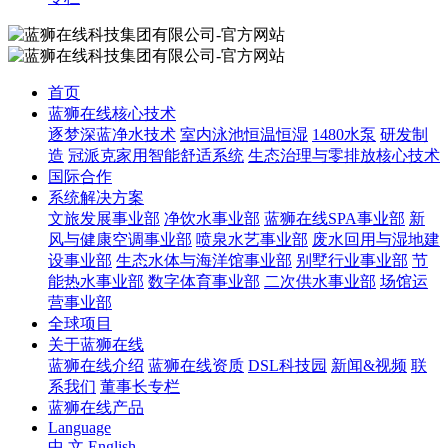
首页
蓝狮在线核心技术
逐梦深蓝净水技术
室内泳池恒温恒湿
1480水泵
研发制
造
冠派克家用智能舒适系统
生态治理与零排放核心技术
国际合作
系统解决方案
文旅发展事业部
净饮水事业部
蓝狮在线SPA事业部
新
风与健康空调事业部
喷泉水艺事业部
废水回用与湿地建
设事业部
生态水体与海洋馆事业部
别墅行业事业部
节
能热水事业部
数字体育事业部
二次供水事业部
场馆运
营事业部
全球项目
关于蓝狮在线
蓝狮在线介绍
蓝狮在线资质
DSL科技园
新闻&视频
联
系我们
董事长专栏
蓝狮在线产品
Language
中 文
English