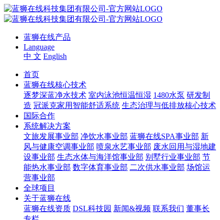
蓝狮在线产品
Language
中 文
English
首页
蓝狮在线核心技术
逐梦深蓝净水技术
室内泳池恒温恒湿
1480水泵
研发制
造
冠派克家用智能舒适系统
生态治理与低排放核心技术
国际合作
系统解决方案
文旅发展事业部
净饮水事业部
蓝狮在线SPA事业部
新
风与健康空调事业部
喷泉水艺事业部
废水回用与湿地建
设事业部
生态水体与海洋馆事业部
别墅行业事业部
节
能热水事业部
数字体育事业部
二次供水事业部
场馆运
营事业部
全球项目
关于蓝狮在线
蓝狮在线资质
DSL科技园
新闻&视频
联系我们
董事长
专栏