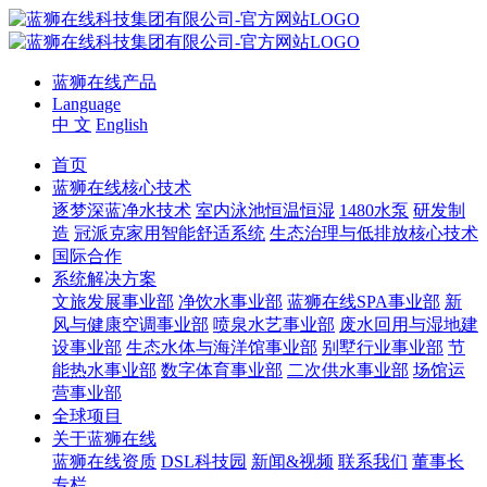
蓝狮在线产品
Language
中 文
English
首页
蓝狮在线核心技术
逐梦深蓝净水技术
室内泳池恒温恒湿
1480水泵
研发制
造
冠派克家用智能舒适系统
生态治理与低排放核心技术
国际合作
系统解决方案
文旅发展事业部
净饮水事业部
蓝狮在线SPA事业部
新
风与健康空调事业部
喷泉水艺事业部
废水回用与湿地建
设事业部
生态水体与海洋馆事业部
别墅行业事业部
节
能热水事业部
数字体育事业部
二次供水事业部
场馆运
营事业部
全球项目
关于蓝狮在线
蓝狮在线资质
DSL科技园
新闻&视频
联系我们
董事长
专栏