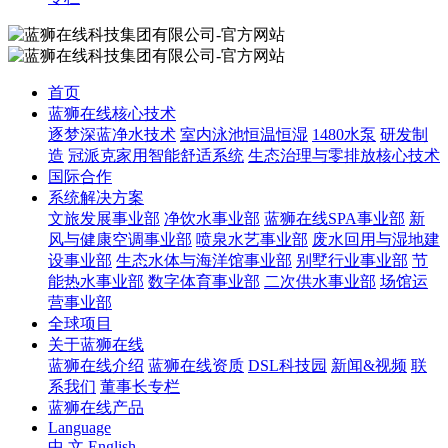
首页
蓝狮在线核心技术
逐梦深蓝净水技术
室内泳池恒温恒湿
1480水泵
研发制
造
冠派克家用智能舒适系统
生态治理与零排放核心技术
国际合作
系统解决方案
文旅发展事业部
净饮水事业部
蓝狮在线SPA事业部
新
风与健康空调事业部
喷泉水艺事业部
废水回用与湿地建
设事业部
生态水体与海洋馆事业部
别墅行业事业部
节
能热水事业部
数字体育事业部
二次供水事业部
场馆运
营事业部
全球项目
关于蓝狮在线
蓝狮在线介绍
蓝狮在线资质
DSL科技园
新闻&视频
联
系我们
董事长专栏
蓝狮在线产品
Language
中 文
English