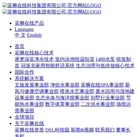
蓝狮在线产品
Language
中 文
English
首页
蓝狮在线核心技术
逐梦深蓝净水技术
室内泳池恒温恒湿
1480水泵
研发制
造
冠派克家用智能舒适系统
生态治理与低排放核心技术
国际合作
系统解决方案
文旅发展事业部
净饮水事业部
蓝狮在线SPA事业部
新
风与健康空调事业部
喷泉水艺事业部
废水回用与湿地建
设事业部
生态水体与海洋馆事业部
别墅行业事业部
节
能热水事业部
数字体育事业部
二次供水事业部
场馆运
营事业部
全球项目
关于蓝狮在线
蓝狮在线资质
DSL科技园
新闻&视频
联系我们
董事长
专栏