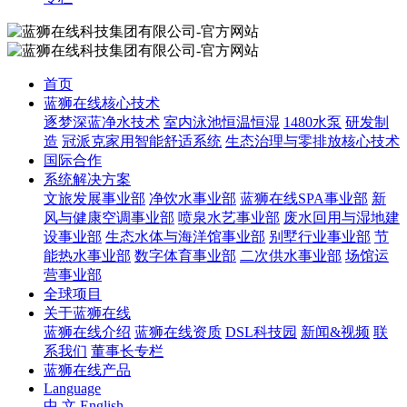
首页
蓝狮在线核心技术
逐梦深蓝净水技术
室内泳池恒温恒湿
1480水泵
研发制
造
冠派克家用智能舒适系统
生态治理与零排放核心技术
国际合作
系统解决方案
文旅发展事业部
净饮水事业部
蓝狮在线SPA事业部
新
风与健康空调事业部
喷泉水艺事业部
废水回用与湿地建
设事业部
生态水体与海洋馆事业部
别墅行业事业部
节
能热水事业部
数字体育事业部
二次供水事业部
场馆运
营事业部
全球项目
关于蓝狮在线
蓝狮在线介绍
蓝狮在线资质
DSL科技园
新闻&视频
联
系我们
董事长专栏
蓝狮在线产品
Language
中 文
English