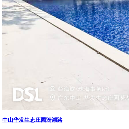
中山华发生态庄园漪湖路