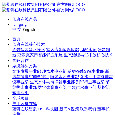
蓝狮在线产品
Language
中 文
English
首页
蓝狮在线核心技术
逐梦深蓝净水技术
室内泳池恒温恒湿
1480水泵
研发制
造
冠派克家用智能舒适系统
生态治理与低排放核心技术
国际合作
系统解决方案
文旅发展事业部
净饮水事业部
蓝狮在线SPA事业部
新
风与健康空调事业部
喷泉水艺事业部
废水回用与湿地建
设事业部
生态水体与海洋馆事业部
别墅行业事业部
节
能热水事业部
数字体育事业部
二次供水事业部
场馆运
营事业部
全球项目
关于蓝狮在线
蓝狮在线资质
DSL科技园
新闻&视频
联系我们
董事长
专栏