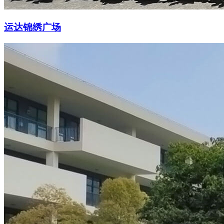
运达锦绣广场