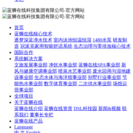
首页
蓝狮在线核心技术
逐梦深蓝净水技术
室内泳池恒温恒湿
1480水泵
研发制
造
冠派克家用智能舒适系统
生态治理与零排放核心技术
国际合作
系统解决方案
文旅发展事业部
净饮水事业部
蓝狮在线SPA事业部
新
风与健康空调事业部
喷泉水艺事业部
废水回用与湿地建
设事业部
生态水体与海洋馆事业部
别墅行业事业部
节
能热水事业部
数字体育事业部
二次供水事业部
场馆运
营事业部
全球项目
关于蓝狮在线
蓝狮在线介绍
蓝狮在线资质
DSL科技园
新闻&视频
联
系我们
董事长专栏
蓝狮在线产品
Language
中 文
English