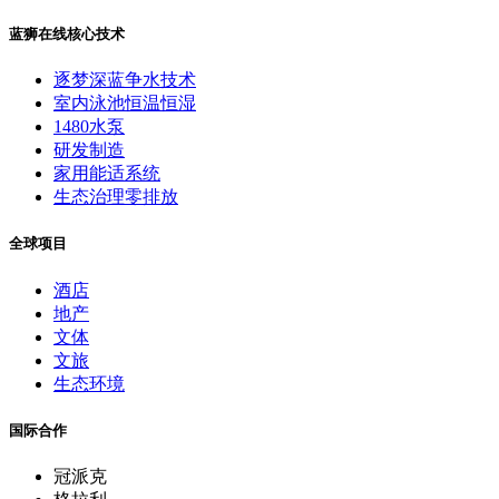
蓝狮在线核心技术
逐梦深蓝争水技术
室内泳池恒温恒湿
1480水泵
研发制造
家用能适系统
生态治理零排放
全球项目
酒店
地产
文体
文旅
生态环境
国际合作
冠派克