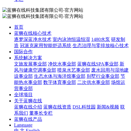
首页
蓝狮在线核心技术
逐梦深蓝净水技术
室内泳池恒温恒湿
1480水泵
研发制
造
冠派克家用智能舒适系统
生态治理与零排放核心技术
国际合作
系统解决方案
文旅发展事业部
净饮水事业部
蓝狮在线SPA事业部
新
风与健康空调事业部
喷泉水艺事业部
废水回用与湿地建
设事业部
生态水体与海洋馆事业部
别墅行业事业部
节
能热水事业部
数字体育事业部
二次供水事业部
场馆运
营事业部
全球项目
关于蓝狮在线
蓝狮在线介绍
蓝狮在线资质
DSL科技园
新闻&视频
联
系我们
董事长专栏
蓝狮在线产品
Language
中 文
English