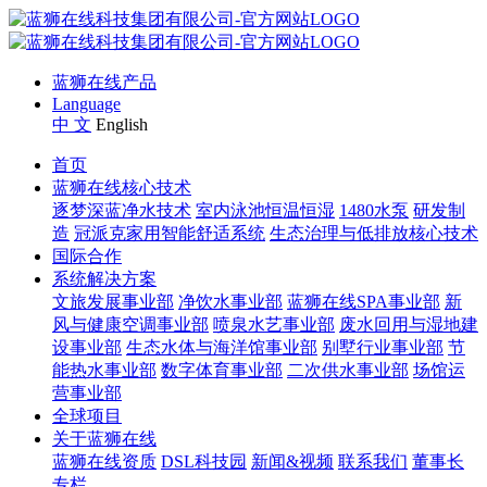
蓝狮在线产品
Language
中 文
English
首页
蓝狮在线核心技术
逐梦深蓝净水技术
室内泳池恒温恒湿
1480水泵
研发制
造
冠派克家用智能舒适系统
生态治理与低排放核心技术
国际合作
系统解决方案
文旅发展事业部
净饮水事业部
蓝狮在线SPA事业部
新
风与健康空调事业部
喷泉水艺事业部
废水回用与湿地建
设事业部
生态水体与海洋馆事业部
别墅行业事业部
节
能热水事业部
数字体育事业部
二次供水事业部
场馆运
营事业部
全球项目
关于蓝狮在线
蓝狮在线资质
DSL科技园
新闻&视频
联系我们
董事长
专栏