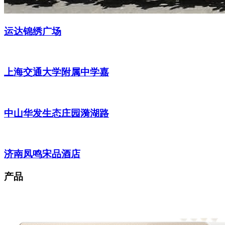
运达锦绣广场
上海交通大学附属中学嘉
中山华发生态庄园漪湖路
济南凤鸣宋品酒店
产品