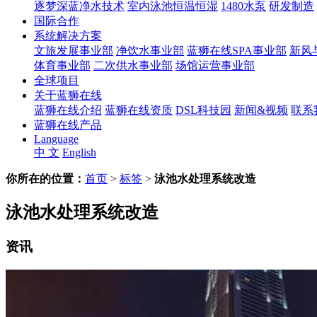
逐梦深蓝净水技术
室内泳池恒温恒湿
1480水泵
研发制造
国际合作
系统解决方案
文旅发展事业部
净饮水事业部
蓝狮在线SPA事业部
新风
体育事业部
二次供水事业部
场馆运营事业部
全球项目
关于蓝狮在线
蓝狮在线介绍
蓝狮在线资质
DSL科技园
新闻&视频
联系
蓝狮在线产品
Language
中 文
English
你所在的位置：
首页
>
标签
>
泳池水处理系统改造
泳池水处理系统改造
资讯