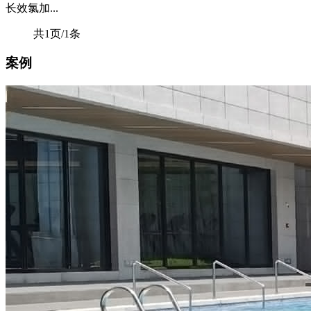
长效氯加...
共1页/1条
案例