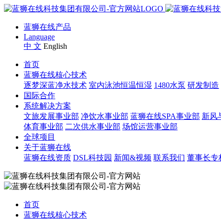
蓝狮在线产品
Language
中 文
English
首页
蓝狮在线核心技术
逐梦深蓝净水技术
室内泳池恒温恒湿
1480水泵
研发制造
国际合作
系统解决方案
文旅发展事业部
净饮水事业部
蓝狮在线SPA事业部
新风
体育事业部
二次供水事业部
场馆运营事业部
全球项目
关于蓝狮在线
蓝狮在线资质
DSL科技园
新闻&视频
联系我们
董事长专
首页
蓝狮在线核心技术