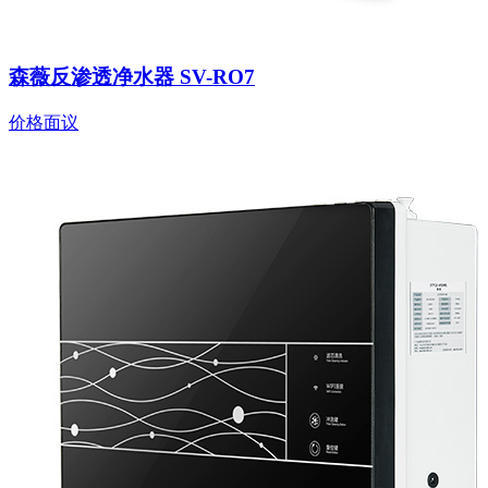
森薇反渗透净水器 SV-RO7
价格面议