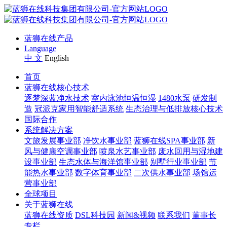
蓝狮在线产品
Language
中 文
English
首页
蓝狮在线核心技术
逐梦深蓝净水技术
室内泳池恒温恒湿
1480水泵
研发制
造
冠派克家用智能舒适系统
生态治理与低排放核心技术
国际合作
系统解决方案
文旅发展事业部
净饮水事业部
蓝狮在线SPA事业部
新
风与健康空调事业部
喷泉水艺事业部
废水回用与湿地建
设事业部
生态水体与海洋馆事业部
别墅行业事业部
节
能热水事业部
数字体育事业部
二次供水事业部
场馆运
营事业部
全球项目
关于蓝狮在线
蓝狮在线资质
DSL科技园
新闻&视频
联系我们
董事长
专栏