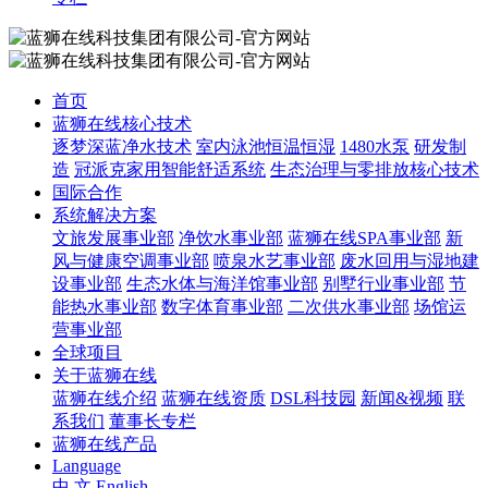
首页
蓝狮在线核心技术
逐梦深蓝净水技术
室内泳池恒温恒湿
1480水泵
研发制
造
冠派克家用智能舒适系统
生态治理与零排放核心技术
国际合作
系统解决方案
文旅发展事业部
净饮水事业部
蓝狮在线SPA事业部
新
风与健康空调事业部
喷泉水艺事业部
废水回用与湿地建
设事业部
生态水体与海洋馆事业部
别墅行业事业部
节
能热水事业部
数字体育事业部
二次供水事业部
场馆运
营事业部
全球项目
关于蓝狮在线
蓝狮在线介绍
蓝狮在线资质
DSL科技园
新闻&视频
联
系我们
董事长专栏
蓝狮在线产品
Language
中 文
English