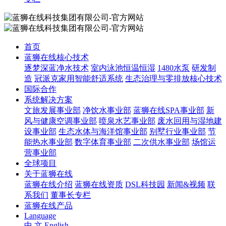
首页
蓝狮在线核心技术
逐梦深蓝净水技术
室内泳池恒温恒湿
1480水泵
研发制
造
冠派克家用智能舒适系统
生态治理与零排放核心技术
国际合作
系统解决方案
文旅发展事业部
净饮水事业部
蓝狮在线SPA事业部
新
风与健康空调事业部
喷泉水艺事业部
废水回用与湿地建
设事业部
生态水体与海洋馆事业部
别墅行业事业部
节
能热水事业部
数字体育事业部
二次供水事业部
场馆运
营事业部
全球项目
关于蓝狮在线
蓝狮在线介绍
蓝狮在线资质
DSL科技园
新闻&视频
联
系我们
董事长专栏
蓝狮在线产品
Language
中 文
English