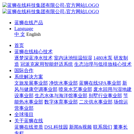
蓝狮在线产品
Language
中 文
English
首页
蓝狮在线核心技术
逐梦深蓝净水技术
室内泳池恒温恒湿
1480水泵
研发制
造
冠派克家用智能舒适系统
生态治理与低排放核心技术
国际合作
系统解决方案
文旅发展事业部
净饮水事业部
蓝狮在线SPA事业部
新
风与健康空调事业部
喷泉水艺事业部
废水回用与湿地建
设事业部
生态水体与海洋馆事业部
别墅行业事业部
节
能热水事业部
数字体育事业部
二次供水事业部
场馆运
营事业部
全球项目
关于蓝狮在线
蓝狮在线资质
DSL科技园
新闻&视频
联系我们
董事长
专栏