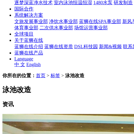
逐梦深蓝净水技术
室内泳池恒温恒湿
1480水泵
研发制造
国际合作
系统解决方案
文旅发展事业部
净饮水事业部
蓝狮在线SPA事业部
新风
体育事业部
二次供水事业部
场馆运营事业部
全球项目
关于蓝狮在线
蓝狮在线介绍
蓝狮在线资质
DSL科技园
新闻&视频
联系
蓝狮在线产品
Language
中 文
English
你所在的位置：
首页
>
标签
>
泳池改造
泳池改造
资讯