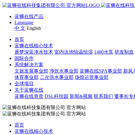
蓝狮在线产品
Language
中 文
English
首页
蓝狮在线核心技术
逐梦深蓝净水技术
室内泳池恒温恒湿
1480水泵
研发制造
国际合作
系统解决方案
文旅发展事业部
净饮水事业部
蓝狮在线SPA事业部
新风
体育事业部
二次供水事业部
场馆运营事业部
全球项目
关于蓝狮在线
蓝狮在线资质
DSL科技园
新闻&视频
联系我们
董事长专
首页
蓝狮在线核心技术