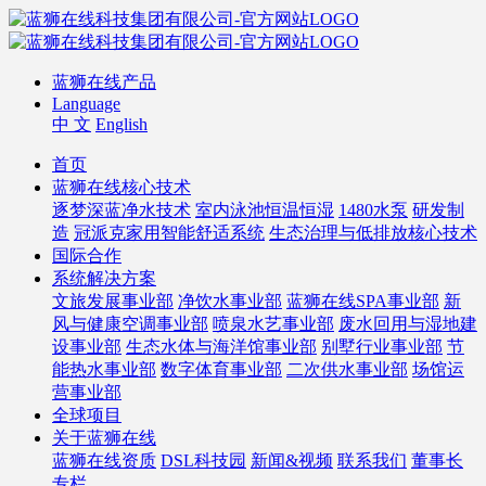
蓝狮在线产品
Language
中 文
English
首页
蓝狮在线核心技术
逐梦深蓝净水技术
室内泳池恒温恒湿
1480水泵
研发制
造
冠派克家用智能舒适系统
生态治理与低排放核心技术
国际合作
系统解决方案
文旅发展事业部
净饮水事业部
蓝狮在线SPA事业部
新
风与健康空调事业部
喷泉水艺事业部
废水回用与湿地建
设事业部
生态水体与海洋馆事业部
别墅行业事业部
节
能热水事业部
数字体育事业部
二次供水事业部
场馆运
营事业部
全球项目
关于蓝狮在线
蓝狮在线资质
DSL科技园
新闻&视频
联系我们
董事长
专栏