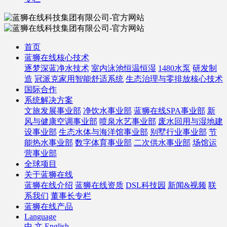
首页
蓝狮在线核心技术
逐梦深蓝净水技术
室内泳池恒温恒湿
1480水泵
研发制
造
冠派克家用智能舒适系统
生态治理与零排放核心技术
国际合作
系统解决方案
文旅发展事业部
净饮水事业部
蓝狮在线SPA事业部
新
风与健康空调事业部
喷泉水艺事业部
废水回用与湿地建
设事业部
生态水体与海洋馆事业部
别墅行业事业部
节
能热水事业部
数字体育事业部
二次供水事业部
场馆运
营事业部
全球项目
关于蓝狮在线
蓝狮在线介绍
蓝狮在线资质
DSL科技园
新闻&视频
联
系我们
董事长专栏
蓝狮在线产品
Language
中 文
English