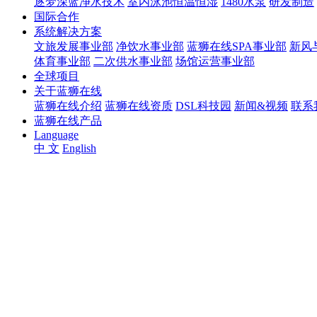
逐梦深蓝净水技术
室内泳池恒温恒湿
1480水泵
研发制造
国际合作
系统解决方案
文旅发展事业部
净饮水事业部
蓝狮在线SPA事业部
新风
体育事业部
二次供水事业部
场馆运营事业部
全球项目
关于蓝狮在线
蓝狮在线介绍
蓝狮在线资质
DSL科技园
新闻&视频
联系
蓝狮在线产品
Language
中 文
English