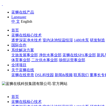
蓝狮在线产品
Language
中 文
English
首页
蓝狮在线核心技术
逐梦深蓝净水技术
室内泳池恒温恒湿
1480水泵
研发制造
国际合作
系统解决方案
文旅发展事业部
净饮水事业部
蓝狮在线SPA事业部
新风
体育事业部
二次供水事业部
场馆运营事业部
全球项目
关于蓝狮在线
蓝狮在线资质
DSL科技园
新闻&视频
联系我们
董事长专
首页
蓝狮在线核心技术