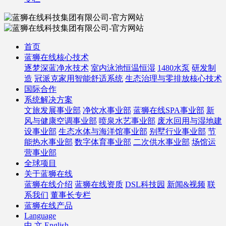
首页
蓝狮在线核心技术
逐梦深蓝净水技术
室内泳池恒温恒湿
1480水泵
研发制
造
冠派克家用智能舒适系统
生态治理与零排放核心技术
国际合作
系统解决方案
文旅发展事业部
净饮水事业部
蓝狮在线SPA事业部
新
风与健康空调事业部
喷泉水艺事业部
废水回用与湿地建
设事业部
生态水体与海洋馆事业部
别墅行业事业部
节
能热水事业部
数字体育事业部
二次供水事业部
场馆运
营事业部
全球项目
关于蓝狮在线
蓝狮在线介绍
蓝狮在线资质
DSL科技园
新闻&视频
联
系我们
董事长专栏
蓝狮在线产品
Language
中 文
English