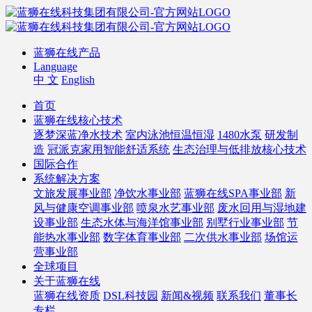
蓝狮在线产品
Language
中 文
English
首页
蓝狮在线核心技术
逐梦深蓝净水技术
室内泳池恒温恒湿
1480水泵
研发制
造
冠派克家用智能舒适系统
生态治理与低排放核心技术
国际合作
系统解决方案
文旅发展事业部
净饮水事业部
蓝狮在线SPA事业部
新
风与健康空调事业部
喷泉水艺事业部
废水回用与湿地建
设事业部
生态水体与海洋馆事业部
别墅行业事业部
节
能热水事业部
数字体育事业部
二次供水事业部
场馆运
营事业部
全球项目
关于蓝狮在线
蓝狮在线资质
DSL科技园
新闻&视频
联系我们
董事长
专栏