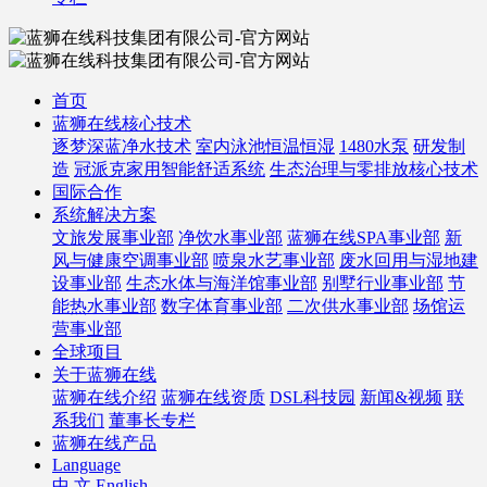
首页
蓝狮在线核心技术
逐梦深蓝净水技术
室内泳池恒温恒湿
1480水泵
研发制
造
冠派克家用智能舒适系统
生态治理与零排放核心技术
国际合作
系统解决方案
文旅发展事业部
净饮水事业部
蓝狮在线SPA事业部
新
风与健康空调事业部
喷泉水艺事业部
废水回用与湿地建
设事业部
生态水体与海洋馆事业部
别墅行业事业部
节
能热水事业部
数字体育事业部
二次供水事业部
场馆运
营事业部
全球项目
关于蓝狮在线
蓝狮在线介绍
蓝狮在线资质
DSL科技园
新闻&视频
联
系我们
董事长专栏
蓝狮在线产品
Language
中 文
English