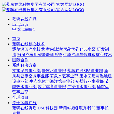
蓝狮在线产品
Language
中 文
English
首页
蓝狮在线核心技术
逐梦深蓝净水技术
室内泳池恒温恒湿
1480水泵
研发制
造
冠派克家用智能舒适系统
生态治理与低排放核心技术
国际合作
系统解决方案
文旅发展事业部
净饮水事业部
蓝狮在线SPA事业部
新
风与健康空调事业部
喷泉水艺事业部
废水回用与湿地建
设事业部
生态水体与海洋馆事业部
别墅行业事业部
节
能热水事业部
数字体育事业部
二次供水事业部
场馆运
营事业部
全球项目
关于蓝狮在线
蓝狮在线资质
DSL科技园
新闻&视频
联系我们
董事长
专栏