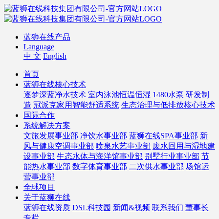
蓝狮在线产品
Language
中 文
English
首页
蓝狮在线核心技术
逐梦深蓝净水技术
室内泳池恒温恒湿
1480水泵
研发制
造
冠派克家用智能舒适系统
生态治理与低排放核心技术
国际合作
系统解决方案
文旅发展事业部
净饮水事业部
蓝狮在线SPA事业部
新
风与健康空调事业部
喷泉水艺事业部
废水回用与湿地建
设事业部
生态水体与海洋馆事业部
别墅行业事业部
节
能热水事业部
数字体育事业部
二次供水事业部
场馆运
营事业部
全球项目
关于蓝狮在线
蓝狮在线资质
DSL科技园
新闻&视频
联系我们
董事长
专栏