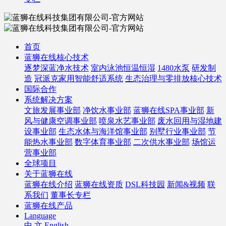
首页
蓝狮在线核心技术
逐梦深蓝净水技术
室内泳池恒温恒湿
1480水泵
研发制
造
冠派克家用智能舒适系统
生态治理与零排放核心技术
国际合作
系统解决方案
文旅发展事业部
净饮水事业部
蓝狮在线SPA事业部
新
风与健康空调事业部
喷泉水艺事业部
废水回用与湿地建
设事业部
生态水体与海洋馆事业部
别墅行业事业部
节
能热水事业部
数字体育事业部
二次供水事业部
场馆运
营事业部
全球项目
关于蓝狮在线
蓝狮在线介绍
蓝狮在线资质
DSL科技园
新闻&视频
联
系我们
董事长专栏
蓝狮在线产品
Language
中 文
English