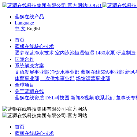
蓝狮在线产品
Language
中 文
English
首页
蓝狮在线核心技术
逐梦深蓝净水技术
室内泳池恒温恒湿
1480水泵
研发制造
国际合作
系统解决方案
文旅发展事业部
净饮水事业部
蓝狮在线SPA事业部
新风
体育事业部
二次供水事业部
场馆运营事业部
全球项目
关于蓝狮在线
蓝狮在线资质
DSL科技园
新闻&视频
联系我们
董事长专
首页
蓝狮在线核心技术