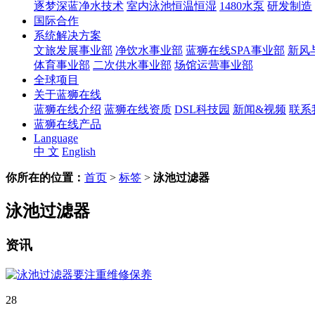
逐梦深蓝净水技术
室内泳池恒温恒湿
1480水泵
研发制造
国际合作
系统解决方案
文旅发展事业部
净饮水事业部
蓝狮在线SPA事业部
新风
体育事业部
二次供水事业部
场馆运营事业部
全球项目
关于蓝狮在线
蓝狮在线介绍
蓝狮在线资质
DSL科技园
新闻&视频
联系
蓝狮在线产品
Language
中 文
English
你所在的位置：
首页
>
标签
>
泳池过滤器
泳池过滤器
资讯
28