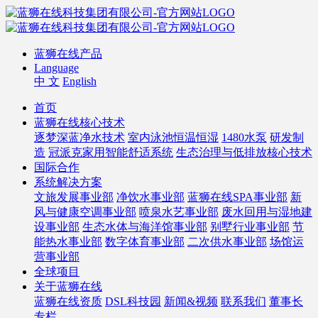
蓝狮在线产品
Language
中 文
English
首页
蓝狮在线核心技术
逐梦深蓝净水技术
室内泳池恒温恒湿
1480水泵
研发制
造
冠派克家用智能舒适系统
生态治理与低排放核心技术
国际合作
系统解决方案
文旅发展事业部
净饮水事业部
蓝狮在线SPA事业部
新
风与健康空调事业部
喷泉水艺事业部
废水回用与湿地建
设事业部
生态水体与海洋馆事业部
别墅行业事业部
节
能热水事业部
数字体育事业部
二次供水事业部
场馆运
营事业部
全球项目
关于蓝狮在线
蓝狮在线资质
DSL科技园
新闻&视频
联系我们
董事长
专栏