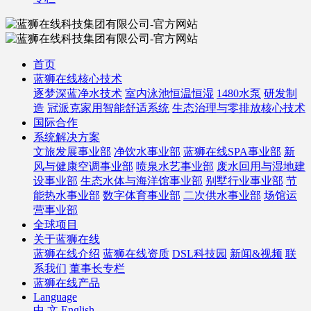
首页
蓝狮在线核心技术
逐梦深蓝净水技术
室内泳池恒温恒湿
1480水泵
研发制
造
冠派克家用智能舒适系统
生态治理与零排放核心技术
国际合作
系统解决方案
文旅发展事业部
净饮水事业部
蓝狮在线SPA事业部
新
风与健康空调事业部
喷泉水艺事业部
废水回用与湿地建
设事业部
生态水体与海洋馆事业部
别墅行业事业部
节
能热水事业部
数字体育事业部
二次供水事业部
场馆运
营事业部
全球项目
关于蓝狮在线
蓝狮在线介绍
蓝狮在线资质
DSL科技园
新闻&视频
联
系我们
董事长专栏
蓝狮在线产品
Language
中 文
English