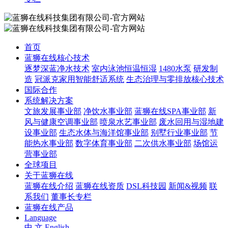
首页
蓝狮在线核心技术
逐梦深蓝净水技术
室内泳池恒温恒湿
1480水泵
研发制
造
冠派克家用智能舒适系统
生态治理与零排放核心技术
国际合作
系统解决方案
文旅发展事业部
净饮水事业部
蓝狮在线SPA事业部
新
风与健康空调事业部
喷泉水艺事业部
废水回用与湿地建
设事业部
生态水体与海洋馆事业部
别墅行业事业部
节
能热水事业部
数字体育事业部
二次供水事业部
场馆运
营事业部
全球项目
关于蓝狮在线
蓝狮在线介绍
蓝狮在线资质
DSL科技园
新闻&视频
联
系我们
董事长专栏
蓝狮在线产品
Language
中 文
English