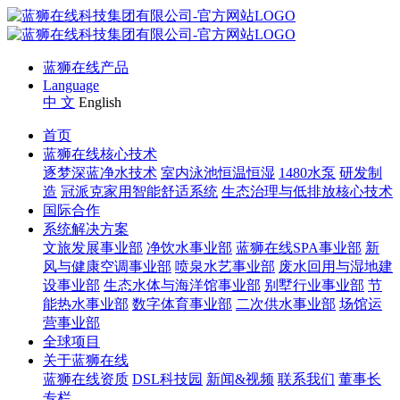
蓝狮在线产品
Language
中 文
English
首页
蓝狮在线核心技术
逐梦深蓝净水技术
室内泳池恒温恒湿
1480水泵
研发制
造
冠派克家用智能舒适系统
生态治理与低排放核心技术
国际合作
系统解决方案
文旅发展事业部
净饮水事业部
蓝狮在线SPA事业部
新
风与健康空调事业部
喷泉水艺事业部
废水回用与湿地建
设事业部
生态水体与海洋馆事业部
别墅行业事业部
节
能热水事业部
数字体育事业部
二次供水事业部
场馆运
营事业部
全球项目
关于蓝狮在线
蓝狮在线资质
DSL科技园
新闻&视频
联系我们
董事长
专栏