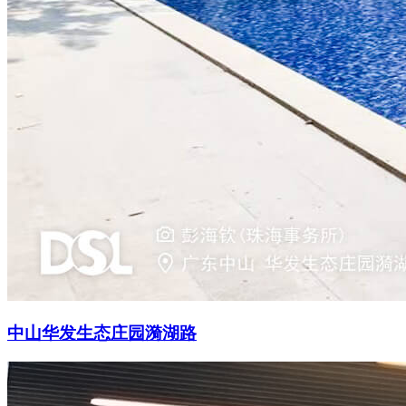
中山华发生态庄园漪湖路