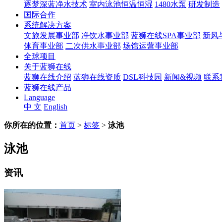
逐梦深蓝净水技术
室内泳池恒温恒湿
1480水泵
研发制造
国际合作
系统解决方案
文旅发展事业部
净饮水事业部
蓝狮在线SPA事业部
新风
体育事业部
二次供水事业部
场馆运营事业部
全球项目
关于蓝狮在线
蓝狮在线介绍
蓝狮在线资质
DSL科技园
新闻&视频
联系
蓝狮在线产品
Language
中 文
English
你所在的位置：
首页
>
标签
>
泳池
泳池
资讯