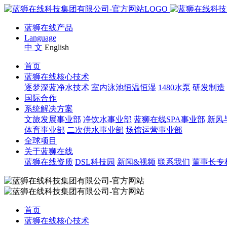
蓝狮在线产品
Language
中 文
English
首页
蓝狮在线核心技术
逐梦深蓝净水技术
室内泳池恒温恒湿
1480水泵
研发制造
国际合作
系统解决方案
文旅发展事业部
净饮水事业部
蓝狮在线SPA事业部
新风
体育事业部
二次供水事业部
场馆运营事业部
全球项目
关于蓝狮在线
蓝狮在线资质
DSL科技园
新闻&视频
联系我们
董事长专
首页
蓝狮在线核心技术